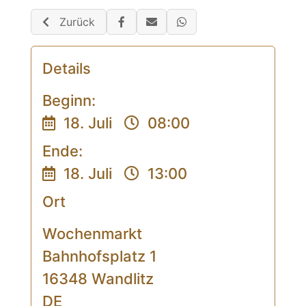
Damastmesser, Gartengeräte
Zurück
wie Rasenmähermesser,
Gartenscheren, Äxte, Beile -
Details
kommt vorbei, schlendert über
den Markt und holt alles
Beginn:
scharf wieder ab.
18. Juli
08:00
Ende:
Mit am Stand
wird auch
Biggi
18. Juli
13:00
mit ihrem leckeren Honig
sein.
Ort
Wochenmarkt
Bahnhofsplatz 1
16348 Wandlitz
DE