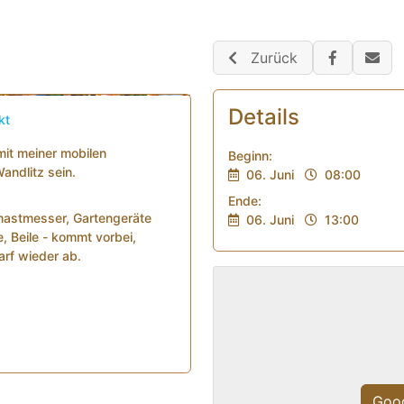
Zurück
Details
kt
it meiner mobilen
Beginn:
andlitz sein.
06. Juni
08:00
Ende:
astmesser, Gartengeräte
06. Juni
13:00
 Beile - kommt vorbei,
arf wieder ab.
eren Honig
sein.
Goog