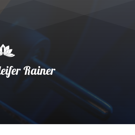
25
/ 100
SEO Punktzahl
eifer Rainer